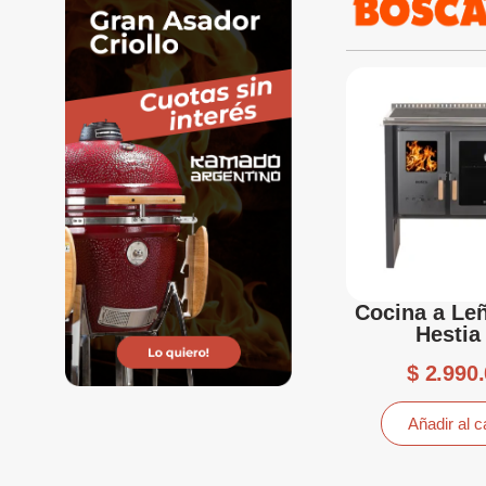
Cocina a Le
Hestia
$
2.990.
Añadir al ca