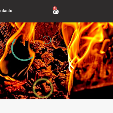
0
ntacto