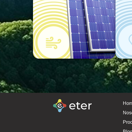
Ho
Nos
Pro
Blo