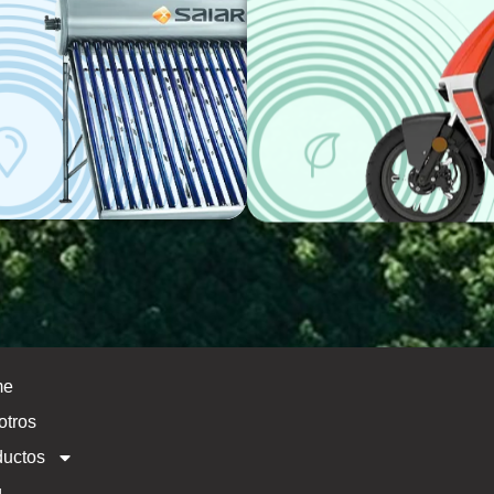
me
otros
ductos
g