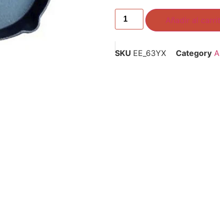
Añadir al carri
SKU
EE_63YX
Category
A