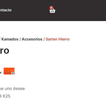
0
ntacto
/
Kamados
/
Accesorios
/ Sarten Hierro
rro
que uno desee
3 K25